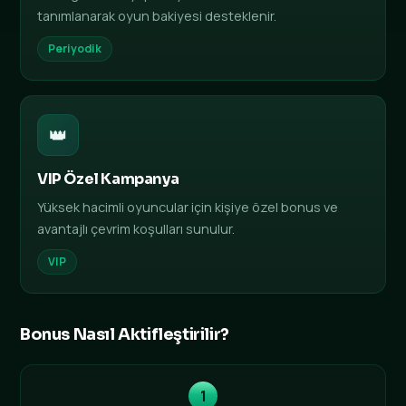
tanımlanarak oyun bakiyesi desteklenir.
Periyodik
👑
VIP Özel Kampanya
Yüksek hacimli oyuncular için kişiye özel bonus ve
avantajlı çevrim koşulları sunulur.
VIP
Bonus Nasıl Aktifleştirilir?
1