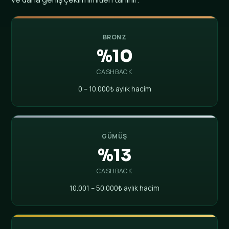
BRONZ
%10
CASHBACK
0 – 10.000₺ aylık hacim
GÜMÜŞ
%13
CASHBACK
10.001 – 50.000₺ aylık hacim