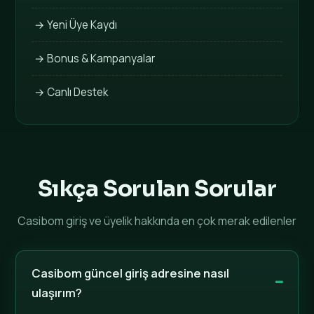
→ Yeni Üye Kaydı
→ Bonus & Kampanyalar
→ Canlı Destek
Sıkça Sorulan Sorular
Casibom giriş ve üyelik hakkında en çok merak edilenler
Casibom güncel giriş adresine nasıl
ulaşırım?