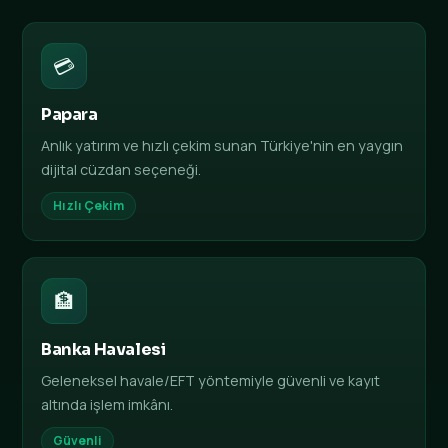
💳
Papara
Anlık yatırım ve hızlı çekim sunan Türkiye'nin en yaygın
dijital cüzdan seçeneği.
Hızlı Çekim
🏦
Banka Havalesi
Geleneksel havale/EFT yöntemiyle güvenli ve kayıt
altında işlem imkânı.
Güvenli