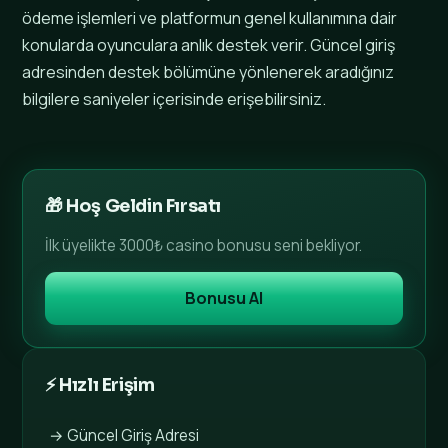
ödeme işlemleri ve platformun genel kullanımına dair
konularda oyunculara anlık destek verir. Güncel giriş
adresinden destek bölümüne yönlenerek aradığınız
bilgilere saniyeler içerisinde erişebilirsiniz.
🎁 Hoş Geldin Fırsatı
İlk üyelikte 3000₺ casino bonusu seni bekliyor.
Bonusu Al
⚡ Hızlı Erişim
→ Güncel Giriş Adresi