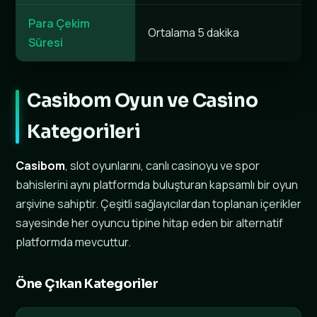
Para Çekim
Ortalama 5 dakika
Süresi
Casibom Oyun ve Casino
Kategorileri
Casibom
, slot oyunlarını, canlı casinoyu ve spor
bahislerini aynı platformda buluşturan kapsamlı bir oyun
arşivine sahiptir. Çeşitli sağlayıcılardan toplanan içerikler
sayesinde her oyuncu tipine hitap eden bir alternatif
platformda mevcuttur.
Öne Çıkan Kategoriler