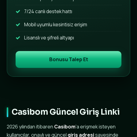
7/24 canlı destek hattı
Mobil uyumlu kesintisiz erişim
Lisanslı ve şifreli altyapı
Bonusu Talep Et
Casibom Güncel Giriş Linki
2026 yılından itibaren
Casibom
'a erişmek isteyen
kullanıcılar, onaylı ve güncel
giriş adresi
sayesinde