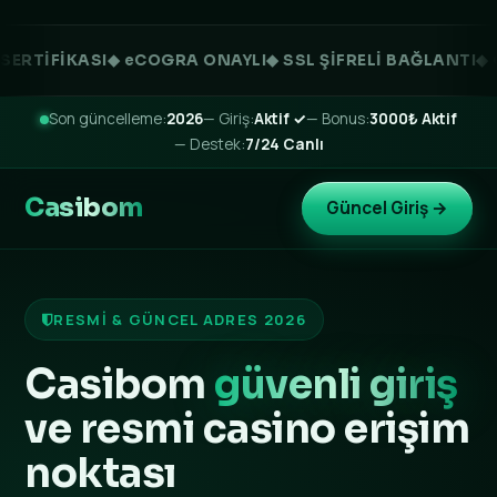
TİFİKASI
◆ eCOGRA ONAYLI
◆ SSL ŞİFRELİ BAĞLANTI
◆ GDP
Son güncelleme:
2026
— Giriş:
Aktif ✓
— Bonus:
3000₺ Aktif
— Destek:
7/24 Canlı
Casibom
Güncel Giriş →
RESMI & GÜNCEL ADRES 2026
Casibom
güvenli giriş
ve resmi casino erişim
noktası