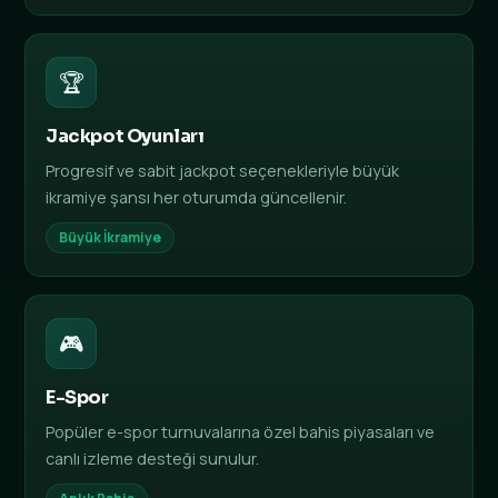
🏆
Jackpot Oyunları
Progresif ve sabit jackpot seçenekleriyle büyük
ikramiye şansı her oturumda güncellenir.
Büyük İkramiye
🎮
E-Spor
Popüler e-spor turnuvalarına özel bahis piyasaları ve
canlı izleme desteği sunulur.