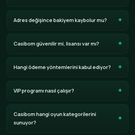
Adres değişince bakiyem kaybolur mu?
Casibom güvenilir mi, lisansı var mı?
Hangi ödeme yöntemlerini kabul ediyor?
VIP programı nasıl çalışır?
Casibom hangi oyun kategorilerini
sunuyor?