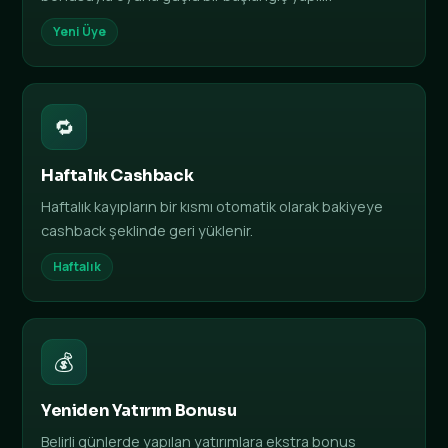
Yeni Üye
🔁
Haftalık Cashback
Haftalık kayıpların bir kısmı otomatik olarak bakiyeye
cashback şeklinde geri yüklenir.
Haftalık
💰
Yeniden Yatırım Bonusu
Belirli günlerde yapılan yatırımlara ekstra bonus