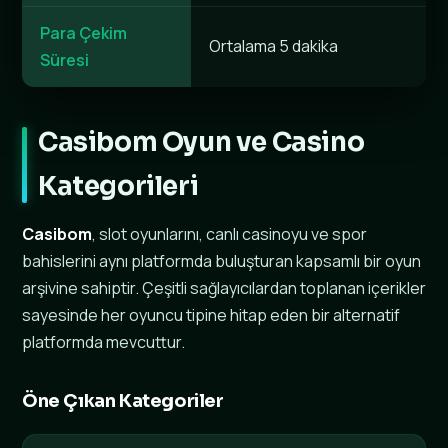
Para Çekim
Ortalama 5 dakika
Süresi
Casibom Oyun ve Casino
Kategorileri
Casibom
, slot oyunlarını, canlı casinoyu ve spor
bahislerini aynı platformda buluşturan kapsamlı bir oyun
arşivine sahiptir. Çeşitli sağlayıcılardan toplanan içerikler
sayesinde her oyuncu tipine hitap eden bir alternatif
platformda mevcuttur.
Öne Çıkan Kategoriler