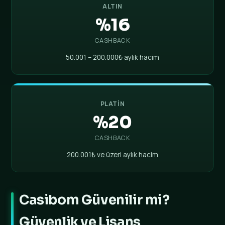
ALTIN
%16
CASHBACK
50.001 – 200.000₺ aylık hacim
PLATIN
%20
CASHBACK
200.001₺ ve üzeri aylık hacim
Casibom Güvenilir mi?
Güvenlik ve Lisans