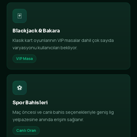
🃏
Blackjack & Bakara
Klasik kart oyunlarının VIP masalar dahil çok sayıda
varyasyonu kullanıcıları bekliyor.
VIP Masa
⚽
Spor Bahisleri
Maç öncesi ve canlı bahis seçenekleriyle geniş lig
yelpazesine anında erişim sağlanır.
Canlı Oran