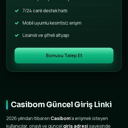
7/24 canlı destek hattı
Mobil uyumlu kesintisiz erişim
Lisanslı ve şifreli altyapı
Bonusu Talep Et
Casibom Güncel Giriş Linki
2026 yılından itibaren
Casibom
'a erişmek isteyen
kullanıcılar, onaylı ve güncel
giriş adresi
sayesinde