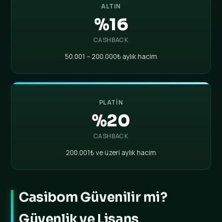
ALTIN
%16
CASHBACK
50.001 – 200.000₺ aylık hacim
PLATIN
%20
CASHBACK
200.001₺ ve üzeri aylık hacim
Casibom Güvenilir mi?
Güvenlik ve Lisans