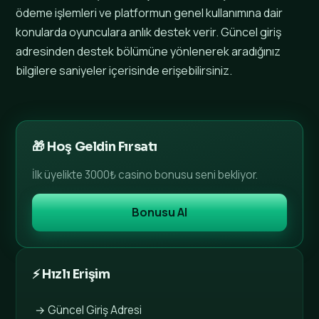
ödeme işlemleri ve platformun genel kullanımına dair
konularda oyunculara anlık destek verir. Güncel giriş
adresinden destek bölümüne yönlenerek aradığınız
bilgilere saniyeler içerisinde erişebilirsiniz.
🎁 Hoş Geldin Fırsatı
İlk üyelikte 3000₺ casino bonusu seni bekliyor.
Bonusu Al
⚡ Hızlı Erişim
→ Güncel Giriş Adresi