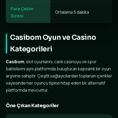
Para Çekim
Ortalama 5 dakika
Süresi
Casibom Oyun ve Casino
Kategorileri
Casibom
, slot oyunlarını, canlı casinoyu ve spor
bahislerini aynı platformda buluşturan kapsamlı bir oyun
arşivine sahiptir. Çeşitli sağlayıcılardan toplanan içerikler
sayesinde her oyuncu tipine hitap eden bir alternatif
platformda mevcuttur.
Öne Çıkan Kategoriler