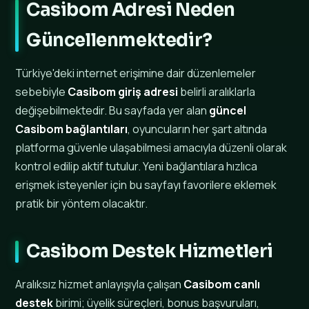
Casibom Adresi Neden
Güncellenmektedir?
Türkiye'deki internet erişimine dair düzenlemeler
sebebiyle
Casibom giriş adresi
belirli aralıklarla
değişebilmektedir. Bu sayfada yer alan
güncel
Casibom bağlantıları
, oyuncuların her şart altında
platforma güvenle ulaşabilmesi amacıyla düzenli olarak
kontrol edilip aktif tutulur. Yeni bağlantılara hızlıca
erişmek isteyenler için bu sayfayı favorilere eklemek
pratik bir yöntem olacaktır.
Casibom Destek Hizmetleri
Aralıksız hizmet anlayışıyla çalışan
Casibom canlı
destek
birimi; üyelik süreçleri, bonus başvuruları,