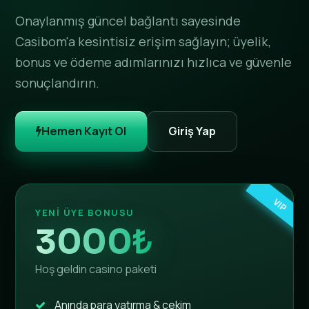
Onaylanmış güncel bağlantı sayesinde
Casibom'a kesintisiz erişim sağlayın; üyelik,
bonus ve ödeme adımlarınızı hızlıca ve güvenle
sonuçlandırın.
Hemen Kayıt Ol
Giriş Yap
VIP
YENI ÜYE BONUSU
3000₺
Hoş geldin casino paketi
Anında para yatırma & çekim