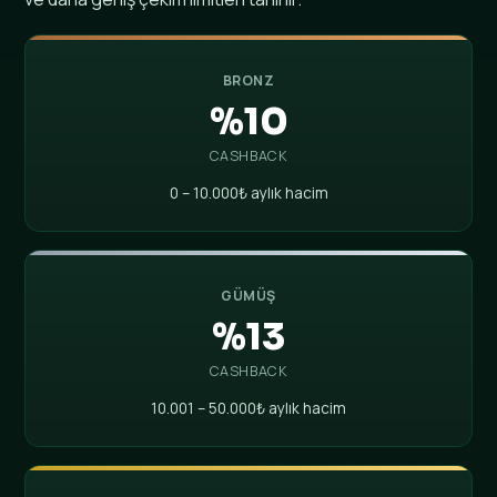
BRONZ
%10
CASHBACK
0 – 10.000₺ aylık hacim
GÜMÜŞ
%13
CASHBACK
10.001 – 50.000₺ aylık hacim