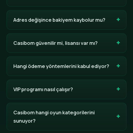
Adres değişince bakiyem kaybolur mu?
Casibom güvenilir mi, lisansı var mı?
Hangi ödeme yöntemlerini kabul ediyor?
VIP programı nasıl çalışır?
Casibom hangi oyun kategorilerini
sunuyor?