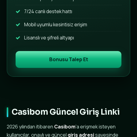
7/24 canlı destek hattı
Mobil uyumlu kesintisiz erişim
Lisanslı ve şifreli altyapı
Bonusu Talep Et
Casibom Güncel Giriş Linki
2026 yılından itibaren
Casibom
'a erişmek isteyen
kullanıcılar, onaylı ve güncel
giriş adresi
sayesinde