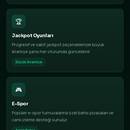
🏆
Jackpot Oyunları
Progresif ve sabit jackpot seçenekleriyle büyük
ikramiye şansı her oturumda güncellenir.
Büyük İkramiye
🎮
E-Spor
Popüler e-spor turnuvalarına özel bahis piyasaları ve
canlı izleme desteği sunulur.